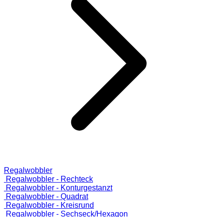
Regalwobbler
Regalwobbler - Rechteck
Regalwobbler - Konturgestanzt
Regalwobbler - Quadrat
Regalwobbler - Kreisrund
Regalwobbler - Sechseck/Hexagon