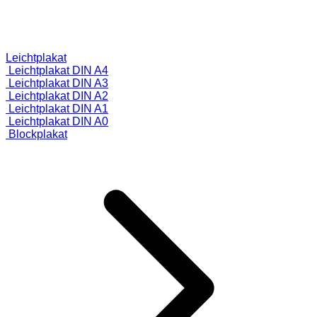
Leichtplakat
Leichtplakat DIN A4
Leichtplakat DIN A3
Leichtplakat DIN A2
Leichtplakat DIN A1
Leichtplakat DIN A0
Blockplakat