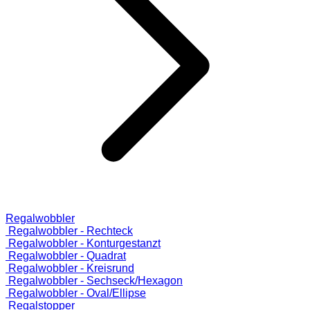
Regalwobbler
Regalwobbler - Rechteck
Regalwobbler - Konturgestanzt
Regalwobbler - Quadrat
Regalwobbler - Kreisrund
Regalwobbler - Sechseck/Hexagon
Regalwobbler - Oval/Ellipse
Regalstopper