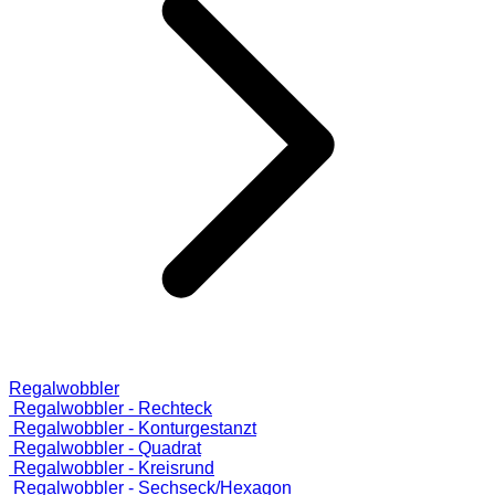
Regalwobbler
Regalwobbler - Rechteck
Regalwobbler - Konturgestanzt
Regalwobbler - Quadrat
Regalwobbler - Kreisrund
Regalwobbler - Sechseck/Hexagon