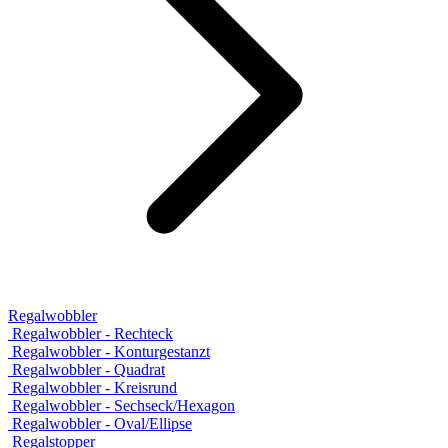
Regalwobbler
Regalwobbler - Rechteck
Regalwobbler - Konturgestanzt
Regalwobbler - Quadrat
Regalwobbler - Kreisrund
Regalwobbler - Sechseck/Hexagon
Regalwobbler - Oval/Ellipse
Regalstopper