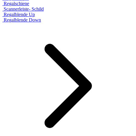
Regalschiene
Scannerleiste- Schild
Regalblende Up
Regalblende Down