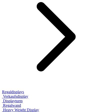
Regaldisplays
Verkaufsdisplay
Displayturm
Regalwand
Heavy Weight Display