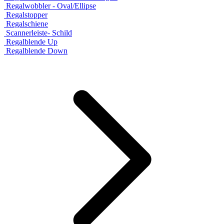
Regalwobbler - Oval/Ellipse
Regalstopper
Regalschiene
Scannerleiste- Schild
Regalblende Up
Regalblende Down