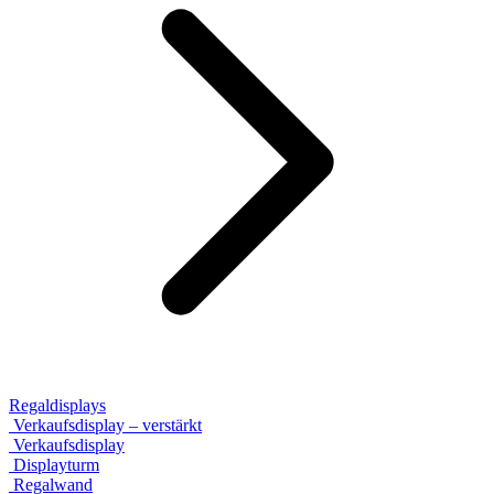
Regaldisplays
Verkaufsdisplay – verstärkt
Verkaufsdisplay
Displayturm
Regalwand