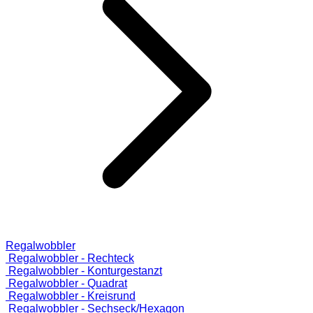
Regalwobbler
Regalwobbler - Rechteck
Regalwobbler - Konturgestanzt
Regalwobbler - Quadrat
Regalwobbler - Kreisrund
Regalwobbler - Sechseck/Hexagon