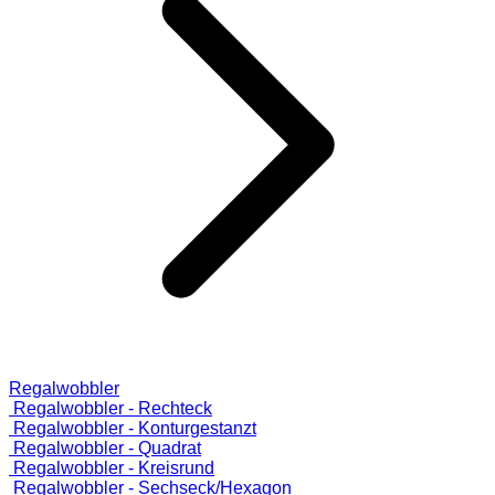
Regalwobbler
Regalwobbler - Rechteck
Regalwobbler - Konturgestanzt
Regalwobbler - Quadrat
Regalwobbler - Kreisrund
Regalwobbler - Sechseck/Hexagon