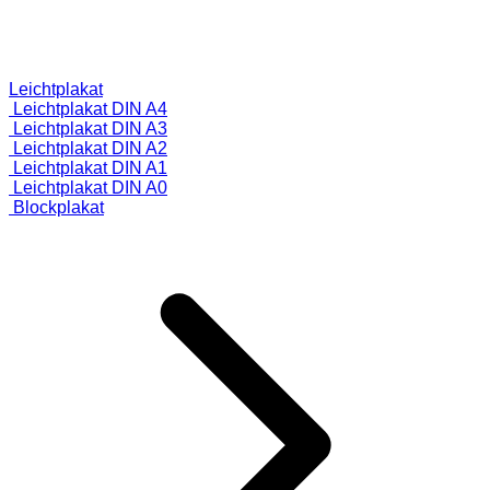
Leichtplakat
Leichtplakat DIN A4
Leichtplakat DIN A3
Leichtplakat DIN A2
Leichtplakat DIN A1
Leichtplakat DIN A0
Blockplakat