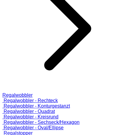
Regalwobbler
Regalwobbler - Rechteck
Regalwobbler - Konturgestanzt
Regalwobbler - Quadrat
Regalwobbler - Kreisrund
Regalwobbler - Sechseck/Hexagon
Regalwobbler - Oval/Ellipse
Regalstopper