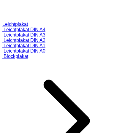
Leichtplakat
Leichtplakat DIN A4
Leichtplakat DIN A3
Leichtplakat DIN A2
Leichtplakat DIN A1
Leichtplakat DIN A0
Blockplakat