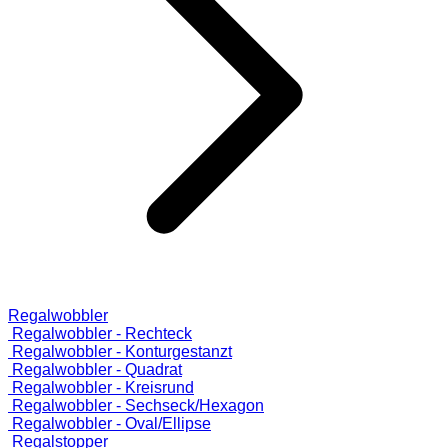
Regalwobbler
Regalwobbler - Rechteck
Regalwobbler - Konturgestanzt
Regalwobbler - Quadrat
Regalwobbler - Kreisrund
Regalwobbler - Sechseck/Hexagon
Regalwobbler - Oval/Ellipse
Regalstopper