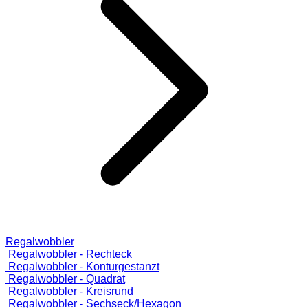
Regalwobbler
Regalwobbler - Rechteck
Regalwobbler - Konturgestanzt
Regalwobbler - Quadrat
Regalwobbler - Kreisrund
Regalwobbler - Sechseck/Hexagon