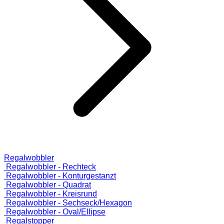
Regalwobbler
Regalwobbler - Rechteck
Regalwobbler - Konturgestanzt
Regalwobbler - Quadrat
Regalwobbler - Kreisrund
Regalwobbler - Sechseck/Hexagon
Regalwobbler - Oval/Ellipse
Regalstopper