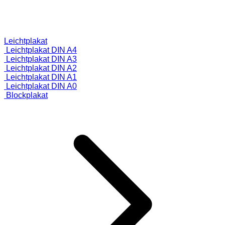
Leichtplakat
Leichtplakat DIN A4
Leichtplakat DIN A3
Leichtplakat DIN A2
Leichtplakat DIN A1
Leichtplakat DIN A0
Blockplakat