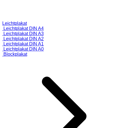
Leichtplakat
Leichtplakat DIN A4
Leichtplakat DIN A3
Leichtplakat DIN A2
Leichtplakat DIN A1
Leichtplakat DIN A0
Blockplakat