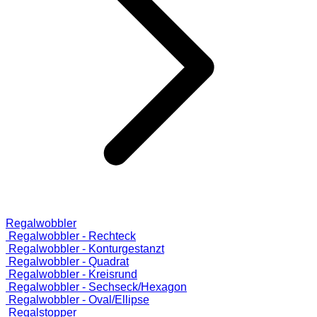
Regalwobbler
Regalwobbler - Rechteck
Regalwobbler - Konturgestanzt
Regalwobbler - Quadrat
Regalwobbler - Kreisrund
Regalwobbler - Sechseck/Hexagon
Regalwobbler - Oval/Ellipse
Regalstopper