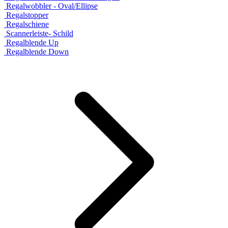
Regalwobbler - Oval/Ellipse
Regalstopper
Regalschiene
Scannerleiste- Schild
Regalblende Up
Regalblende Down