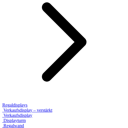
Regaldisplays
Verkaufsdisplay – verstärkt
Verkaufsdisplay
Displayturm
Regalwand