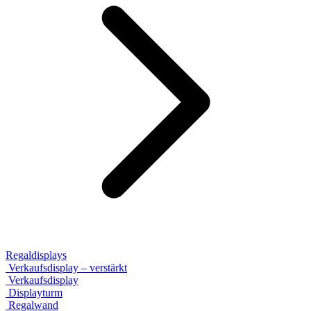
Regaldisplays
Verkaufsdisplay – verstärkt
Verkaufsdisplay
Displayturm
Regalwand