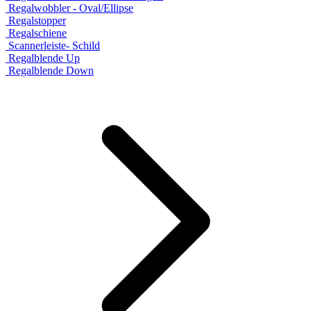
Regalwobbler - Oval/Ellipse
Regalstopper
Regalschiene
Scannerleiste- Schild
Regalblende Up
Regalblende Down